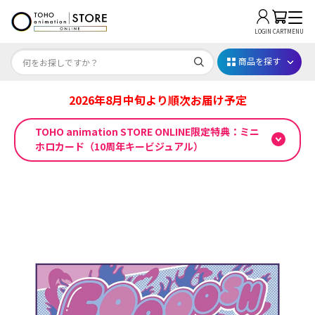
LOGIN
CART
MENU
商品を探す
2026年8月中旬より順次お届け予定
Dr.STONE STONE FES.2026
TOHO animation STORE ONLINE限定特典：ミニ
映画ちいかわ
ホロカード（10周年キービジュアル）
じゅじゅフェス 2026
薬屋のひとりごと 夏の園遊会2026
名探偵コナン
アニメ『僕のヒーローアカデミア』10周年
ハイキュー!!ジャージ＆ユニフォーム