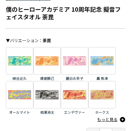
僕のヒーローアカデミア 10周年記念 擬音フ
ェイスタオル 荼毘
▼
バリエーション
：
荼毘
緑谷出久
爆豪勝己
麗日お茶子
轟 焦凍
オールマイト
相澤消太
エンデヴァー
ホークス
もっと見る