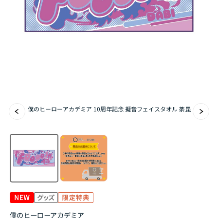
『無職転生Ⅲ ～異世界行ったら本気だす～』
『ふつつかな悪女ではございますが ～雛宮蝶鼠と
りかえ伝～』
僕のヒーローアカデミア 10周年記念 擬音フェイスタオル 荼毘
僕のヒーローアカデミア