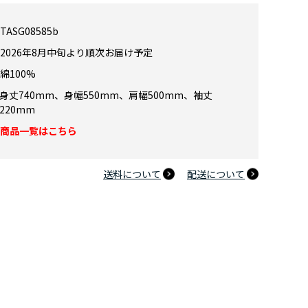
TASG08585b
2026年8月中旬より順次お届け予定
綿100%
身丈740mm、身幅550mm、肩幅500mm、袖丈
ヒーローアカデミア 10周年記念 擬音Tシャツ 爆豪勝己 Lサイズ
220mm
商品一覧はこちら
送料について
配送について