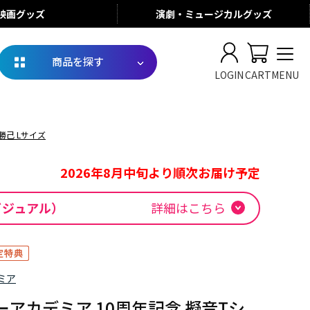
映画
グッズ
演劇・ミュージカル
グッズ
商品を探す
LOGIN
CART
MENU
勝己 Lサイズ
2026年8月中旬より順次お届け予定
ービジュアル）
詳細はこちら
ミア
アカデミア 10周年記念 擬音Tシ