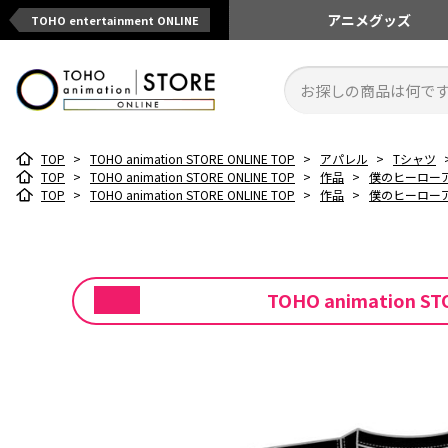
アニメ
グッズ
TOHO entertainment ONLINE
TOP
>
TOHO animation STORE ONLINE TOP
>
アパレル
>
Tシャツ
TOP
>
TOHO animation STORE ONLINE TOP
>
作品
>
僕のヒーロー
TOP
>
TOHO animation STORE ONLINE TOP
>
作品
>
僕のヒーロー
TOHO animatio