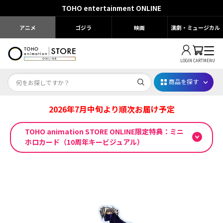
TOHO entertainment ONLINE
アニメ
ゴジラ
映画
演劇・ミュージカル
LOGIN
CART
MENU
商品を探す
2026年7月中旬より順次お届け予定
Dr.STONE STONE FES.2026
TOHO animation STORE ONLINE限定特典：ミニ
映画ちいかわ
ホロカード（10周年キービジュアル）
じゅじゅフェス 2026
薬屋のひとりごと 夏の園遊会2026
名探偵コナン