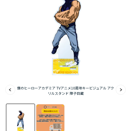
アニメ『僕のヒーローアカデミア』10周年
ハイキュー!!ジャージ＆ユニフォーム
『無職転生Ⅲ ～異世界行ったら本気だす～』
『ふつつかな悪女ではございますが ～雛宮蝶鼠と
りかえ伝～』
僕のヒーローアカデミア TVアニメ10周年キービジュアル アク
リルスタンド 障子目蔵