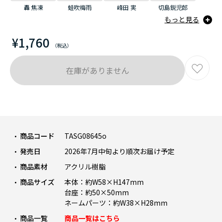
轟 焦凍
蛙吹梅雨
峰田 実
切島鋭児郎
もっと見る
¥1,760
在庫がありません
商品コード
TASG08645o
発売日
2026年7月中旬より順次お届け予定
商品素材
アクリル樹脂
商品サイズ
本体：約W58×H147mm
台座：約50×50mm
ネームパーツ：約W38×H28mm
商品一覧
商品一覧はこちら