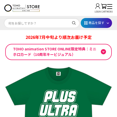
LOGIN
CART
MENU
商品を探す
2026年7月中旬より順次お届け予定
Dr.STONE STONE FES.2026
TOHO animation STORE ONLINE限定特典：ミニ
映画ちいかわ
ホロカード（10周年キービジュアル）
じゅじゅフェス 2026
薬屋のひとりごと 夏の園遊会2026
名探偵コナン
アニメ『僕のヒーローアカデミア』10周年
ハイキュー!!ジャージ＆ユニフォーム