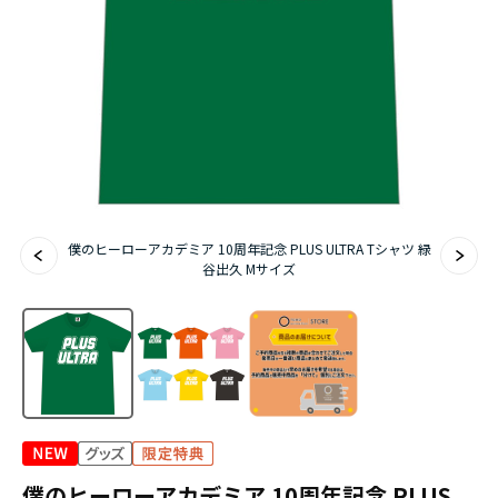
『無職転生Ⅲ ～異世界行ったら本気だす～』
『ふつつかな悪女ではございますが ～雛宮蝶鼠と
りかえ伝～』
僕のヒーローアカデミア 10周年記念 PLUS ULTRA Tシャツ 緑
谷出久 Mサイズ
僕のヒーローアカデミア 10周年記念 PLUS