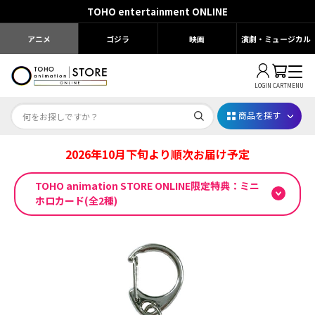
TOHO entertainment ONLINE
アニメ
ゴジラ
映画
演劇・ミュージカル
LOGIN
CART
MENU
商品を探す
2026年10月下旬より順次お届け予定
Dr.STONE STONE FES.2026
TOHO animation STORE ONLINE限定特典：ミニ
映画ちいかわ
ホロカード(全2種)
じゅじゅフェス 2026
薬屋のひとりごと 夏の園遊会2026
名探偵コナン