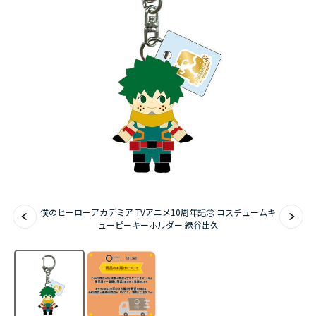
アニメ『僕のヒーローアカデミア』10周年
ハイキュー!!ジャージ＆ユニフォーム
『無職転生Ⅲ ～異世界行ったら本気だす～』
『ふつつかな悪女ではございますが ～雛宮蝶鼠と
りかえ伝～』
僕のヒーローアカデミア TVアニメ10周年記念 コスチュームキ
ューピーキーホルダー 緑谷出久