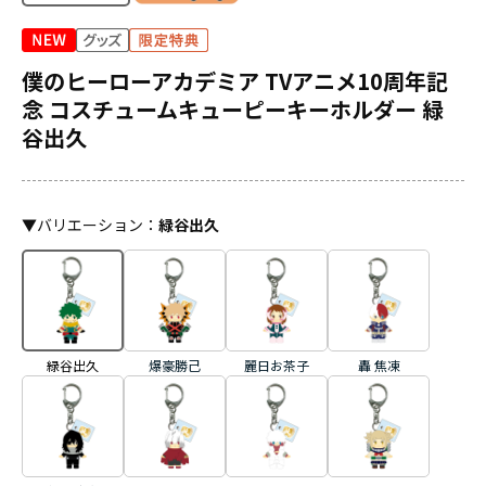
僕のヒーローアカデミア TVアニメ10周年記
念 コスチュームキューピーキーホルダー 緑
谷出久
▼
バリエーション
：
緑谷出久
緑谷出久
爆豪勝己
麗日お茶子
轟 焦凍