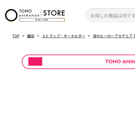
アニメ
グッズ
TOHO entertainment ONLINE
TOP
>
TOHO animation STORE ONLINE TOP
>
雑貨
>
ストラップ・
TOHO ani