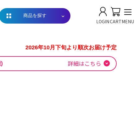
映画
グッズ
演劇・ミュージカル
グッズ
商品を探す
LOGIN
CART
MENU
ピーキーホルダー 轟 焦凍
2026年10月下旬より順次お届け予定
種)
詳細はこちら
アカデミア TVアニメ10周年記念
ムキューピーキーホルダー 轟 焦凍