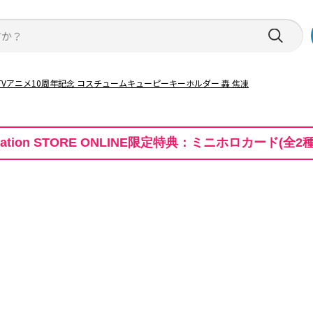
ゴジラ
グッズ
キーホルダー
>
僕のヒーローアカデミア TVアニメ10周年記念 コスチュームキュー
mation STORE ONLINE限定特典：ミニホロカード(全2
僕のヒーロー
コスチュー