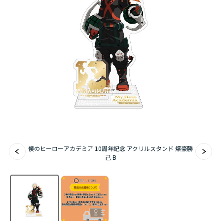
アニメ『僕のヒーローアカデミア』10周年
ハイキュー!!ジャージ＆ユニフォーム
『無職転生Ⅲ ～異世界行ったら本気だす～』
『ふつつかな悪女ではございますが ～雛宮蝶鼠と
りかえ伝～』
僕のヒーローアカデミア 10周年記念 アクリルスタンド 爆豪勝
己 B