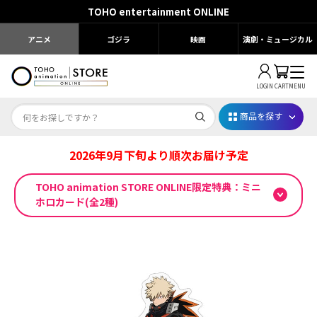
TOHO entertainment ONLINE
アニメ
ゴジラ
映画
演劇・ミュージカル
LOGIN
CART
MENU
商品を探す
2026年9月下旬より順次お届け予定
Dr.STONE STONE FES.2026
TOHO animation STORE ONLINE限定特典：ミニ
映画ちいかわ
ホロカード(全2種)
じゅじゅフェス 2026
薬屋のひとりごと 夏の園遊会2026
名探偵コナン