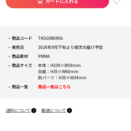
カートに入れる
商品コード
TASG08690b
発売日
2026年9月下旬より順次お届け予定
商品素材
PMMA
商品サイズ
本体：H109×W59mm
台座：H35×W60mm
別パーツ：H35×W34mm
商品一覧
商品一覧はこちら
送料について
配送について