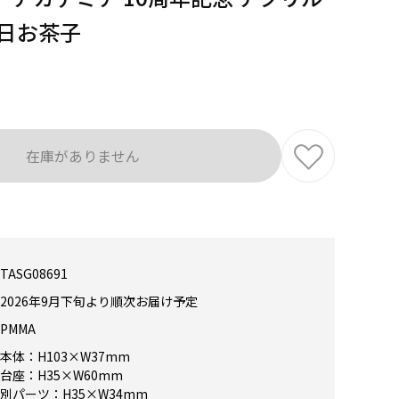
麗日お茶子
在庫がありません
TASG08691
2026年9月下旬より順次お届け予定
PMMA
本体：H103×W37mm
台座：H35×W60mm
別パーツ：H35×W34mm