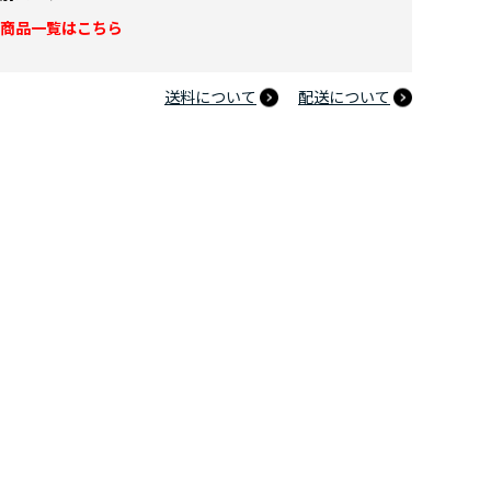
商品一覧はこちら
送料について
配送について
のヒーローアカデミア 10周年記念 アクリルスタンド 麗日お茶子