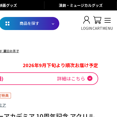
映画
グッズ
演劇・ミュージカル
グッズ
商品を探す
LOGIN
CART
MENU
ド 麗日お茶子
2026年9月下旬より順次お届け予定
種)
詳細はこちら
ミア
アカデミア 10周年記念 アクリル