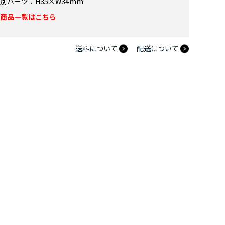
別パーツ：H35×W34mm
商品一覧はこちら
送料について
配送について
のヒーローアカデミア 10周年記念 アクリルスタンド 尾白猿夫