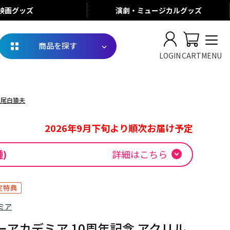
映画
グッズ
演劇・ミュージカル
グッズ
商品を探す
LOGIN
CART
MENU
 尾白猿夫
2026年9月下旬より順次お届け予定
種)
詳細はこちら
ミア
アカデミア 10周年記念 アクリル