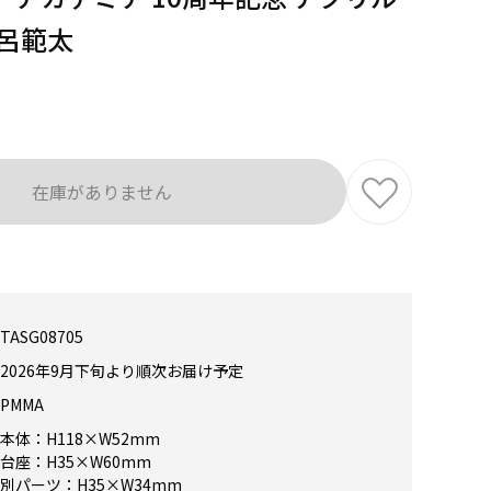
瀬呂範太
在庫がありません
TASG08705
2026年9月下旬より順次お届け予定
PMMA
本体：H118×W52mm
台座：H35×W60mm
別パーツ：H35×W34mm