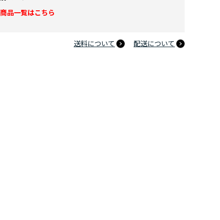
商品一覧はこちら
送料について
配送について
のヒーローアカデミア 10周年記念 アクリルスタンド 瀬呂範太