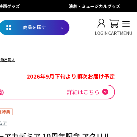
映画
グッズ
演劇・ミュージカル
グッズ
商品を探す
LOGIN
CART
MENU
 瀬呂範太
2026年9月下旬より順次お届け予定
種)
詳細はこちら
ミア
アカデミア 10周年記念 アクリル