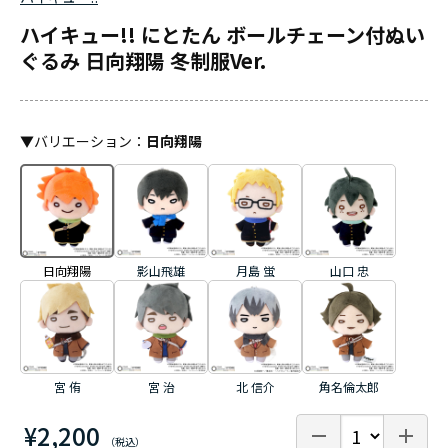
ハイキュー!! にとたん ボールチェーン付ぬい
ぐるみ 日向翔陽 冬制服Ver.
▼
バリエーション
：
日向翔陽
日向翔陽
影山飛雄
月島 蛍
山口 忠
宮 侑
宮 治
北 信介
角名倫太郎
¥2,200