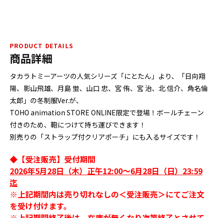
PRODUCT DETAILS
商品詳細
タカラトミーアーツの人気シリーズ「にとたん」より、「日向翔
陽、影山飛雄、月島 蛍、山口 忠、宮 侑、宮 治、北 信介、角名倫
太郎」の冬制服Ver.が、
TOHO animation STORE ONLINE限定で登場！ボールチェーン
付きのため、鞄につけて持ち運びできます！
別売りの「ストラップ付クリアポーチ」にも入るサイズです！
◆【受注販売】受付期間
2026年5月28日（木）正午12:00～6月28日（日）23:59
迄
※上記期間内は売り切れなしの＜受注販売＞にてご注文
を受け付けます。
※上記期間終了後は、在庫が無くなり次第終了とさせて