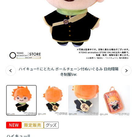
アニメ『僕のヒーローアカデミア』10周年
ハイキュー!!ジャージ＆ユニフォーム
『無職転生Ⅲ ～異世界行ったら本気だす～』
『ふつつかな悪女ではございますが ～雛宮蝶鼠と
りかえ伝～』
ハイキュー!! にとたん ボールチェーン付ぬいぐるみ 日向翔陽
冬制服Ver.
ハイキュー!!