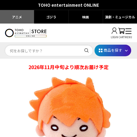
TOHO entertainment ONLINE
アニメ
ゴジラ
映画
演劇・ミュージカル
LOGIN
CART
MENU
商品を探す
2026年11月中旬より順次お届け予定
Dr.STONE STONE FES.2026
映画ちいかわ
じゅじゅフェス 2026
薬屋のひとりごと 夏の園遊会2026
名探偵コナン