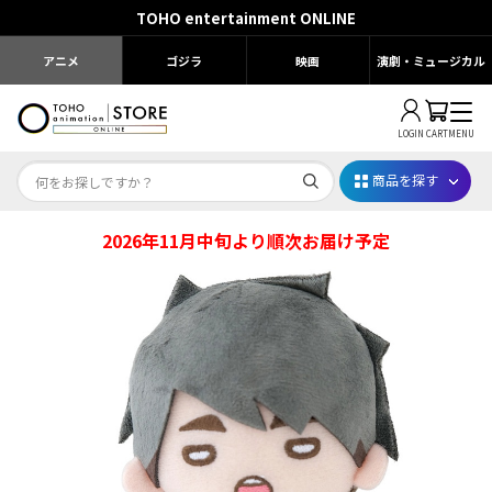
TOHO entertainment ONLINE
アニメ
ゴジラ
映画
演劇・ミュージカル
LOGIN
CART
MENU
商品を探す
2026年11月中旬より順次お届け予定
Dr.STONE STONE FES.2026
映画ちいかわ
じゅじゅフェス 2026
薬屋のひとりごと 夏の園遊会2026
名探偵コナン