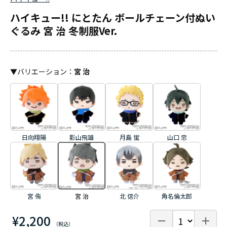
ハイキュー!! にとたん ボールチェーン付ぬい
ぐるみ 宮 治 冬制服Ver.
▼
バリエーション
：
宮 治
日向翔陽
影山飛雄
月島 蛍
山口 忠
宮 侑
宮 治
北 信介
角名倫太郎
¥2,200