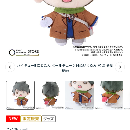
アニメ『僕のヒーローアカデミア』10周年
ハイキュー!!ジャージ＆ユニフォーム
『無職転生Ⅲ ～異世界行ったら本気だす～』
『ふつつかな悪女ではございますが ～雛宮蝶鼠と
りかえ伝～』
ハイキュー!! にとたん ボールチェーン付ぬいぐるみ 宮 治 冬制
服Ver.
ハイキュー!!