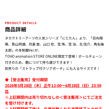
PRODUCT DETAILS
商品詳細
タカラトミーアーツの人気シリーズ「にとたん」より、「日向翔
陽、影山飛雄、月島 蛍、山口 忠、宮 侑、宮 治、北 信介、角名倫
太郎」の冬制服Ver.が、
TOHO animation STORE ONLINE限定で登場！ボールチェーン
付きのため、鞄につけて持ち運びできます！
別売りの「ストラップ付クリアポーチ」にも入るサイズです！
◆【受注販売】受付期間
2026年5月28日（木）正午12:00～6月28日（日）23:59
迄
※上記期間内は売り切れなしの＜受注販売＞にてご注文
を受け付けます。
※上記期間終了後は、在庫が無くなり次第終了とさせて