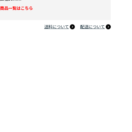
商品一覧はこちら
送料について
配送について
ヒーローアカデミア 缶バッジセット アニマルビーチボールVer.2