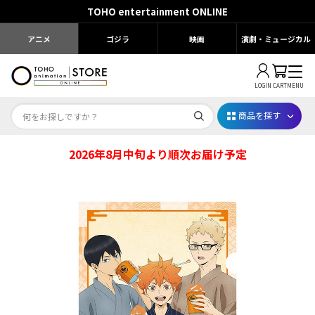
TOHO entertainment ONLINE
アニメ
ゴジラ
映画
演劇・ミュージカル
LOGIN
CART
MENU
商品を探す
2026年8月中旬より順次お届け予定
Dr.STONE STONE FES.2026
映画ちいかわ
じゅじゅフェス 2026
薬屋のひとりごと 夏の園遊会2026
名探偵コナン