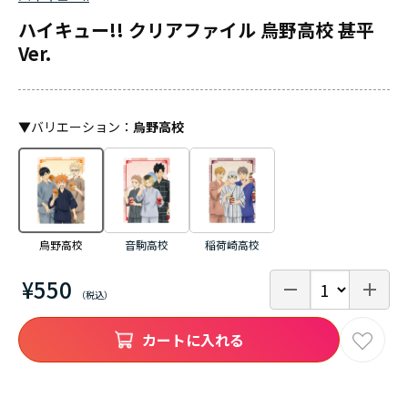
ハイキュー!! クリアファイル 烏野高校 甚平
Ver.
▼
バリエーション
：
烏野高校
烏野高校
音駒高校
稲荷崎高校
¥550
カートに入れる