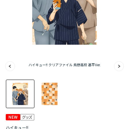
アニメ『僕のヒーローアカデミア』10周年
ハイキュー!!ジャージ＆ユニフォーム
『無職転生Ⅲ ～異世界行ったら本気だす～』
『ふつつかな悪女ではございますが ～雛宮蝶鼠と
りかえ伝～』
ハイキュー!! クリアファイル 烏野高校 甚平Ver.
ハイキュー!!