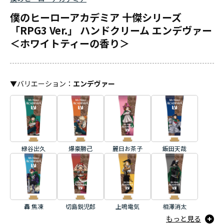
僕のヒーローアカデミア 十傑シリーズ
「RPG3 Ver.」 ハンドクリーム エンデヴァー
＜ホワイトティーの香り＞
▼
バリエーション
：
エンデヴァー
緑谷出久
爆豪勝己
麗日お茶子
飯田天哉
轟 焦凍
切島鋭児郎
上鳴電気
相澤消太
もっと見る