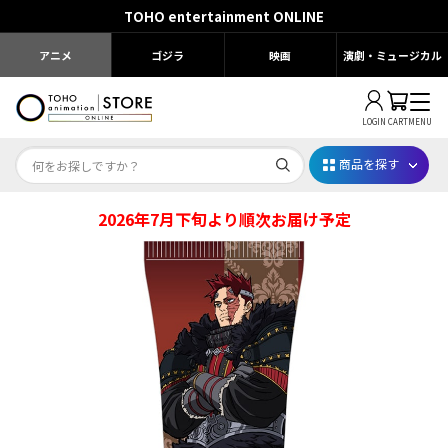
TOHO entertainment ONLINE
アニメ
ゴジラ
映画
演劇・ミュージカル
LOGIN
CART
MENU
商品を探す
2026年7月下旬より順次お届け予定
Dr.STONE STONE FES.2026
映画ちいかわ
じゅじゅフェス 2026
薬屋のひとりごと 夏の園遊会2026
名探偵コナン