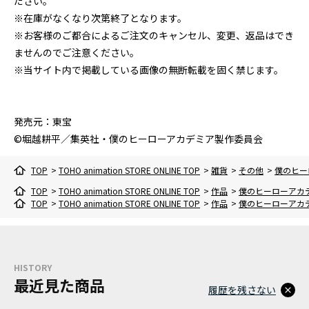
ださい。
※在庫がなくなり次第終了となります。
※お客様のご都合によるご注文のキャンセル、変更、返品はでき
ませんのでご注意ください。
※当サイト内で掲載している画像の無断転載を固く禁じます。
発売元：東宝
©堀越耕平／集英社・僕のヒーローアカデミア製作委員会
TOP
>
TOHO animation STORE ONLINE TOP
>
雑貨
>
その他
>
僕のヒー
TOP
>
TOHO animation STORE ONLINE TOP
>
作品
>
僕のヒーローアカ
TOP
>
TOHO animation STORE ONLINE TOP
>
作品
>
僕のヒーローアカ
HISTORY
最近見た商品
履歴を残さない