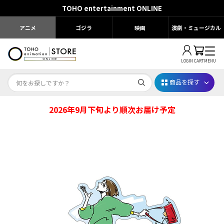
TOHO entertainment ONLINE
アニメ
ゴジラ
映画
演劇・ミュージカル
LOGIN
CART
MENU
商品を探す
2026年9月下旬より順次お届け予定
Dr.STONE STONE FES.2026
映画ちいかわ
じゅじゅフェス 2026
薬屋のひとりごと 夏の園遊会2026
名探偵コナン