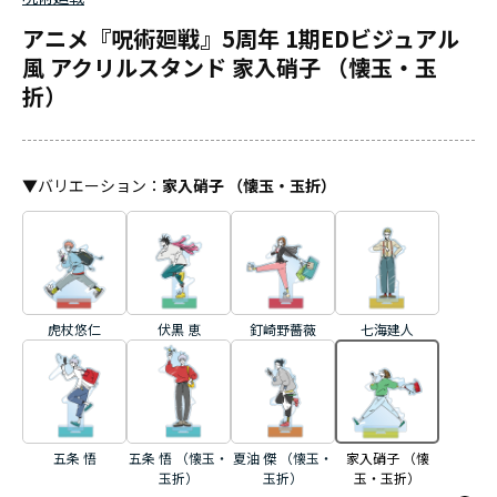
アニメ『呪術廻戦』5周年 1期EDビジュアル
風 アクリルスタンド 家入硝子 （懐玉・玉
折）
▼
バリエーション
：
家入硝子 （懐玉・玉折）
虎杖悠仁
伏黒 恵
釘崎野薔薇
七海建人
五条 悟
五条 悟 （懐玉・
夏油 傑 （懐玉・
家入硝子 （懐
玉折）
玉折）
玉・玉折）