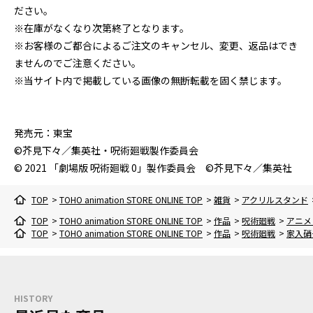
ださい。
※在庫がなくなり次第終了となります。
※お客様のご都合によるご注文のキャンセル、変更、返品はでき
ませんのでご注意ください。
※当サイト内で掲載している画像の無断転載を固く禁じます。
発売元：東宝
©芥見下々／集英社・呪術廻戦製作委員会
© 2021 「劇場版 呪術廻戦 0」製作委員会 ©芥見下々／集英社
TOP
>
TOHO animation STORE ONLINE TOP
>
雑貨
>
アクリルスタンド
TOP
>
TOHO animation STORE ONLINE TOP
>
作品
>
呪術廻戦
>
アニメ
TOP
>
TOHO animation STORE ONLINE TOP
>
作品
>
呪術廻戦
>
家入硝
HISTORY