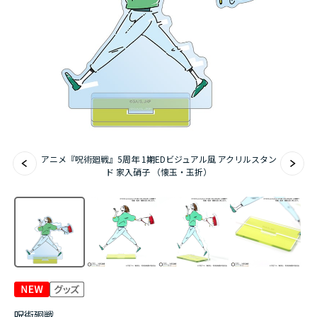
アニメ『僕のヒーローアカデミア』10周年
ハイキュー!!ジャージ＆ユニフォーム
『無職転生Ⅲ ～異世界行ったら本気だす～』
『ふつつかな悪女ではございますが ～雛宮蝶鼠と
りかえ伝～』
アニメ『呪術廻戦』5周年 1期EDビジュアル風 アクリルスタン
ド 家入硝子 （懐玉・玉折）
呪術廻戦