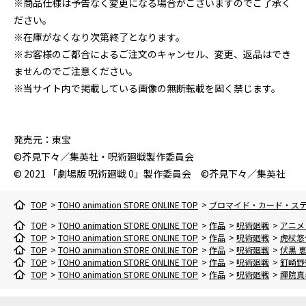
※商品仕様は予告なく変更になる場合がございますのでご了承く
ださい。
※在庫がなくなり次第終了となります。
※お客様のご都合によるご注文のキャンセル、変更、返品はでき
ませんのでご注意ください。
※当サイト内で掲載している画像の無断転載を固く禁じます。
発売元：東宝
©芥見下々／集英社・呪術廻戦製作委員会
© 2021 「劇場版 呪術廻戦 0」製作委員会 ©芥見下々／集英社
TOP
>
TOHO animation STORE ONLINE TOP
>
ブロマイド・カード・ス
TOP
>
TOHO animation STORE ONLINE TOP
>
作品
>
呪術廻戦
>
アニメ
TOP
>
TOHO animation STORE ONLINE TOP
>
作品
>
呪術廻戦
>
虎杖悠
TOP
>
TOHO animation STORE ONLINE TOP
>
作品
>
呪術廻戦
>
伏黒 
TOP
>
TOHO animation STORE ONLINE TOP
>
作品
>
呪術廻戦
>
釘崎野
TOP
>
TOHO animation STORE ONLINE TOP
>
作品
>
呪術廻戦
>
禪院真