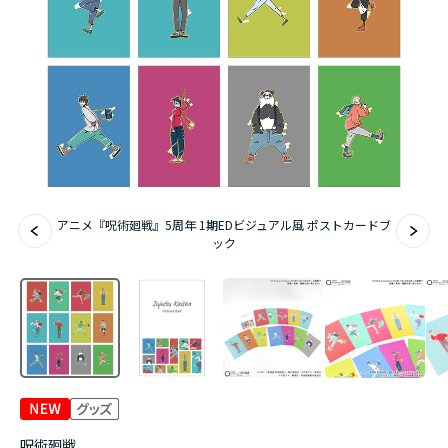
アニメ『僕のヒーローアカデミア』10周年
ハイキュー!!ジャージ＆ユニフォーム
『無職転生Ⅲ ～異世界行ったら本気だす～』
『ふつつかな悪女ではございますが ～雛宮蝶鼠と
りかえ伝～』
アニメ『呪術廻戦』5周年 1期EDビジュアル風 ポストカードブ
ック
呪術廻戦