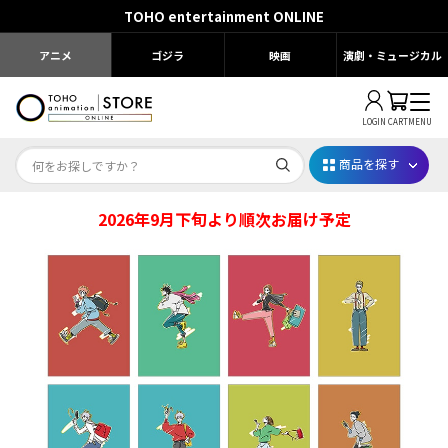
TOHO entertainment ONLINE
アニメ
ゴジラ
映画
演劇・ミュージカル
LOGIN
CART
MENU
商品を探す
2026年9月下旬より順次お届け予定
Dr.STONE STONE FES.2026
映画ちいかわ
じゅじゅフェス 2026
薬屋のひとりごと 夏の園遊会2026
名探偵コナン