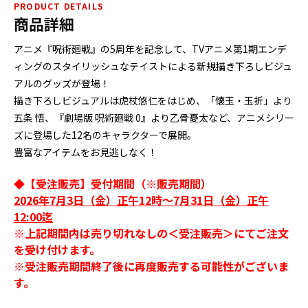
PRODUCT DETAILS
商品詳細
アニメ『呪術廻戦』の5周年を記念して、TVアニメ第1期エンデ
ィングのスタイリッシュなテイストによる新規描き下ろしビジュ
アルのグッズが登場！
描き下ろしビジュアルは虎杖悠仁をはじめ、「懐玉・玉折」より
五条 悟、『劇場版 呪術廻戦 0』より乙骨憂太など、アニメシリー
ズに登場した12名のキャラクターで展開。
豊富なアイテムをお見逃しなく！
◆【受注販売】受付期間（※販売期間）
2026年7月3日（金）正午12時～7月31日（金）正午
12:00迄
※上記期間内は売り切れなしの＜受注販売＞にてご注文
を受け付けます。
※受注販売期間終了後に再度販売する可能性がございま
す。