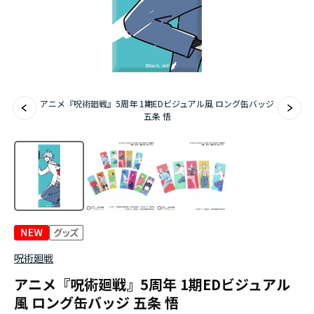
『無職転生Ⅲ ～異世界行ったら本気だす～』
『ふつつかな悪女ではございますが ～雛宮蝶鼠と
りかえ伝～』
アニメ『呪術廻戦』5周年 1期EDビジュアル風 ロング缶バッジ
五条 悟
呪術廻戦
アニメ『呪術廻戦』5周年 1期EDビジュアル
風 ロング缶バッジ 五条 悟