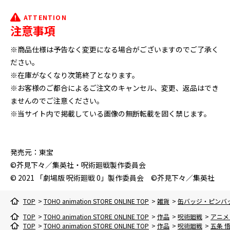
ATTENTION
注意事項
※商品仕様は予告なく変更になる場合がございますのでご了承く
ださい。
※在庫がなくなり次第終了となります。
※お客様のご都合によるご注文のキャンセル、変更、返品はでき
ませんのでご注意ください。
※当サイト内で掲載している画像の無断転載を固く禁じます。
発売元：東宝
©芥見下々／集英社・呪術廻戦製作委員会
© 2021 「劇場版 呪術廻戦 0」製作委員会 ©芥見下々／集英社
TOP
>
TOHO animation STORE ONLINE TOP
>
雑貨
>
缶バッジ・ピンバ
TOP
>
TOHO animation STORE ONLINE TOP
>
作品
>
呪術廻戦
>
アニメ
TOP
>
TOHO animation STORE ONLINE TOP
>
作品
>
呪術廻戦
>
五条 