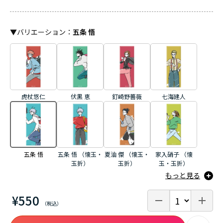
▼
バリエーション
：
五条 悟
虎杖悠仁
伏黒 恵
釘崎野薔薇
七海建人
五条 悟
五条 悟 （懐玉・
夏油 傑 （懐玉・
家入硝子 （懐
玉折）
玉折）
玉・玉折）
もっと見る
¥550