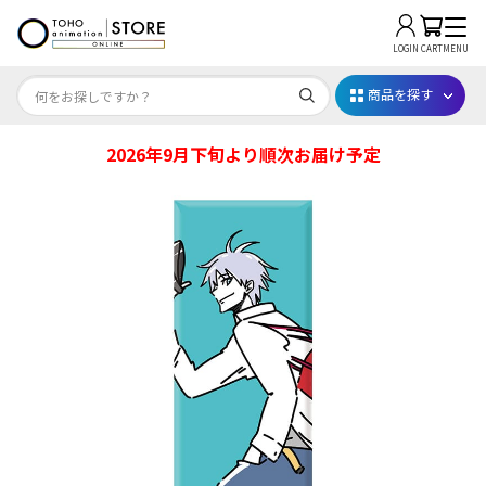
LOGIN
CART
MENU
商品を探す
2026年9月下旬より順次お届け予定
Dr.STONE STONE FES.2026
映画ちいかわ
じゅじゅフェス 2026
薬屋のひとりごと 夏の園遊会2026
名探偵コナン
アニメ『僕のヒーローアカデミア』10周年
ハイキュー!!ジャージ＆ユニフォーム