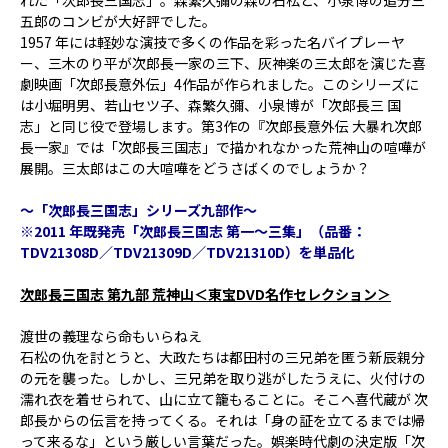
れた「次郎長三国志」。森繁久彌の森の石松と、小泉博の追分三
五郎のコンビが大好評でした。
1957 年には軽妙な演技で多くの作品を彩った名バイプレーヤ
ー、三木のり平が次郎長一家の三下、灰神楽の三太郎を演じた喜
劇映画「次郎長意外伝」4作品が作られました。このシリーズに
は小堀明男、若山セツ子、森繁久彌、小泉博が「次郎長三 国
志」と同じ役で登場します。第3作の『次郎長意外伝 大暴れ次郎
長一家』では「次郎長三国志」で描かれなかった荒神山の喧嘩が
展開。三太郎はこの大喧嘩をどうさばくのでしょうか？
～「次郎長三国志」シリーズ九部作～
※2011 年既発売「次郎長三国志 第一～三集」（品番：
TDV21308D／TDV21309D／TDV21310D）を単品化
次郎長三国志 第九部 荒神山＜東宝DVD名作セレクション＞
渡世の義理なら命もいらねえ
石松の仇を討とうと、大政たちは都田村の三兄弟を匿う新辰親分
の元を襲った。しかし、三兄弟を取り逃がしたうえに、火付けの
濡れ衣を着せられて、山に立て籠もることに。そこへ喜代蔵が 次
郎長からの伝言を持ってくる。それは「身の証を立てるまでは帰
って来るな」という厳しい言葉だった。娯楽時代劇の決定版「次