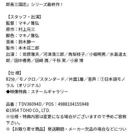
郎長三国志」シリーズ最終作！
【スタッフ・出演】
監督：マキノ雅弘
原作：村上元三
脚色：マキノ雅弘
音楽：鈴木静一
製作：本木荘二郎
出演：：若原雅夫／河津清三郎／角梨枝子／小堀明男／水島道太
郎／田中春男／田崎 潤／千秋 実／小泉 博
【仕 様】
82分／モノクロ／スタンダード／片面1層／音声：①日本語モノ
ラル（オリジナル）
◆映像特典：スチールギャラリー
品番：TDV36094D／POS：4988104155948
©1954 TOHO CO., LTD.
※仕様・特典内容は変更になる場合がございますので予めご容赦
下さい。
※【お取り寄せ商品】発送期間・メーカー欠品の場合などについ