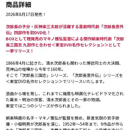
商品詳細
2026年6月17日発売！
次郎長の子分・灰神楽三太郎が活躍する喜劇時代劇「次郎長意外
伝」四部作を初DVD化！
BOXとして既発売のマキノ雅弘監督による傑作娯楽時代劇「次郎
長三国志 九部作と合わせ＜東宝DVD名作セレクション＞として
一挙リリース！
1866年4月に起きた、清水次郎長も関わった博徒同士の大決闘、
荒神山の喧嘩から今年で160年。
そこで「次郎長三国志」シリーズ、「次郎長意外伝」シリーズを
＜東宝DVD名作セレクション＞でリリースいたします。
浪曲から端を発し、これまでに幾度も映画化テレビドラマ化され
た幕末・明治の侠客、清水次郎長とその一家の物語。
東宝では二つのシリーズが作られました。
娯楽映画の名手・マキノ雅弘が監督を務め、新進気鋭の若手俳
優・小堀明男が次郎長を演じ、1952年～54年まで、9作品が作ら