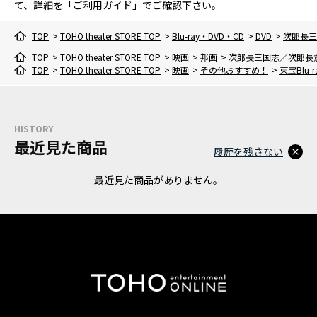
て、詳細を「ご利用ガイド」でご確認下さい。
TOP
>
TOHO theater STORE TOP
>
Blu-ray・DVD・CD
>
DVD
>
次郎長三
TOP
>
TOHO theater STORE TOP
>
映画
>
邦画
>
次郎長三国志／次郎長
TOP
>
TOHO theater STORE TOP
>
映画
>
その他おすすめ！
>
東宝Blu-
HISTORY
最近見た商品
履歴を残さない
最近見た商品がありません。