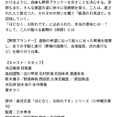
かけるように、自身も葬祭プランナーを志すことを決心する。漆
原もまた、そんな美空の姿に徐々に信頼感を覚え、二人は、遺さ
れた人と旅立つ人、それぞれの想いを繋ぐ「最高のお見送り」を
目指していく。
「ほどなく、お別れです」に込められた、本当の意味とは―？
そして、二人が届ける最期の《奇跡》とは――
【葬祭プランナー】 遺族の希望に沿って故人に合った葬儀を提案
し、全ての手配と進行（葬儀の段取り、会場設営、式の進行な
ど）を執り行う仕事。
【キャスト・スタッフ】
浜辺美波 目黒蓮
森田望智／古川琴音 北村匠海 志田未来 渡邊圭祐
新木優子／野波麻帆 西垣匠 久保史緒里 ／ 原田泰造
光石研 鈴木浩介 永作博美
夏木マリ
原作：長月天音「ほどなく、お別れです」シリーズ（小学館文庫
刊）
監督：三木孝浩