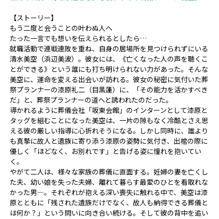
【ストーリー】
もう二度と会うことの叶わぬ人へ
たった一言でも想いを伝えられるとしたら…
就職活動で連戦連敗を重ね、自身の居場所を見つけられずにいる
清水美空（浜辺美波）。彼女には、《亡くなった人の声を聴くこ
とができる》という誰にも打ち明けられない力があった。そんな
美空に、運命を変える出会いが訪れる。彼女の秘密に気付いた葬
祭プランナーの漆原礼二（目黒蓮）に、「その能力を活かすべき
だ」と、葬祭プランナーの道へと誘われたのだった。
導かれるように葬儀会社「坂東会館」のインターンとして漆原と
タッグを組むことになった美空は、一片の隙もなく冷酷とさえ思
える彼の厳しい指導に心折れそうになる。しかし同時に、誰より
も真摯に故人と遺族に寄り添う漆原の姿勢に気付き、出棺の際に
優しく「ほどなく、お別れです」と告げる姿に憧れを抱いてい
く。
やがて二人は、様々な家族の葬儀に直面する。妊婦の妻を亡くし
た夫、幼い娘を失った夫婦、離れて暮らす最愛のひとを看取れな
かった男―。それぞれが抱える深い喪失に触れる中で、美空は漆
原とともに「残された遺族だけでなく、故人も納得できる葬儀と
は何か？」という問いに向き合い続ける。そして彼の背中を追い