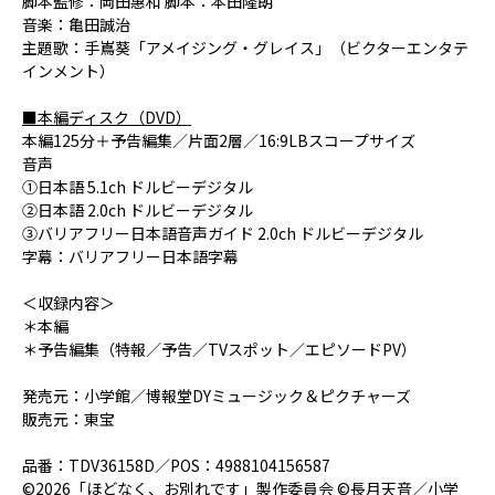
脚本監修：岡田惠和 脚本：本田隆朗
音楽：亀田誠治
主題歌：手嶌葵「アメイジング・グレイス」（ビクターエンタテ
インメント）
■本編ディスク（DVD）
本編125分＋予告編集／片面2層／16:9LBスコープサイズ
音声
①日本語 5.1ch ドルビーデジタル
②日本語 2.0ch ドルビーデジタル
③バリアフリー日本語音声ガイド 2.0ch ドルビーデジタル
字幕：バリアフリー日本語字幕
＜収録内容＞
＊本編
＊予告編集（特報／予告／TVスポット／エピソードPV）
発売元：小学館／博報堂DYミュージック＆ピクチャーズ
販売元：東宝
品番：TDV36158D／POS：4988104156587
©2026「ほどなく、お別れです」製作委員会 ©長月天音／小学