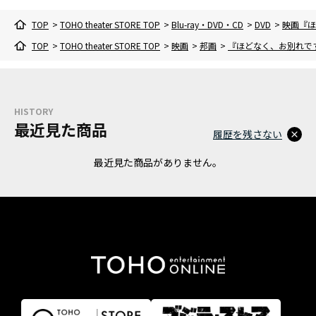
TOP
>
TOHO theater STORE TOP
>
Blu-ray・DVD・CD
>
DVD
>
映画『ほ
TOP
>
TOHO theater STORE TOP
>
映画
>
邦画
>
『ほどなく、お別れです』
HISTORY
最近見た商品
履歴を残さない
最近見た商品がありません。