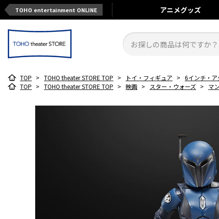
アニメ
グッズ
TOHO entertainment ONLINE
TOP
>
TOHO theater STORE TOP
>
トイ・フィギュア
>
6インチ・ア
TOP
>
TOHO theater STORE TOP
>
映画
>
スター・ウォーズ
>
マ