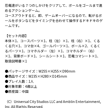
恐竜達がいる７つのしかけをクリアして、ボールをゴールまで進
めるアクションゲーム。
コースアウトすると、即、ゲームオーバーになるので、転がるボ
ールをボタンなどをタイミングを合わせて操作するドキドキのゲ
ームです。
【セット内容】
本体×1、コースパーツ×1、柱（左）×1、柱（右）×1、くる
くる穴×1、コマ台×4、ゴールパーツ×1、ボール×2、くるく
るパーツ×1、コマホルダー（左）×1、コマホルダー（右）
×1、背景ボード×1、シールシート×1、恐竜コマシート×1、
取扱説明書×1
●パッケージサイズ：W255×H255×D90mm
●商品サイズ：W235×H280×D145mm
●プレイ人数：1人
●対象年齢：4歳以上
●原産国：中国
（C）Universal City Studios LLC and Amblin Entertainment,
Inc. All Rights Reserved.