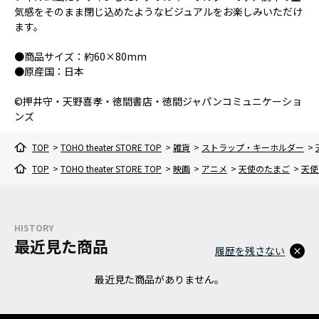
気感をそのまま閉じ込めたようなビジュアルをお楽しみいただけ
ます。
●商品サイズ：約60×80mm
●原産国：日本
©押井守・天野喜孝・徳間書店・徳間ジャパンコミュニケーショ
ンズ
TOP
>
TOHO theater STORE TOP
>
雑貨
>
ストラップ・キーホルダー
>
TOP
>
TOHO theater STORE TOP
>
映画
>
アニメ
>
天使のたまご
>
天使
HISTORY
最近見た商品
履歴を残さない
最近見た商品がありません。