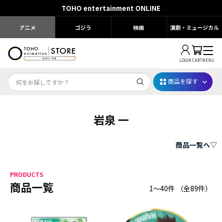
TOHO entertainment ONLINE
アニメ
ゴジラ
映画
演劇・ミュージカル
LOGIN
CART
MENU
商品を探す
岩泉 一
Dr.STONE STONE FES.2026
映画ちいかわ
商品一覧へ▽
じゅじゅフェス 2026
PRODUCTS
薬屋のひとりごと 夏の園遊会2026
商品一覧
1～40件
（全
89
件）
名探偵コナン