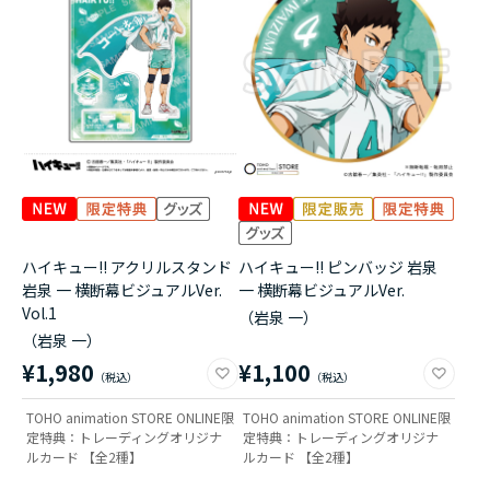
アニメ『僕のヒーローアカデミア』10周年
ハイキュー!!ジャージ＆ユニフォーム
『無職転生Ⅲ ～異世界行ったら本気だす～』
『ふつつかな悪女ではございますが ～雛宮蝶鼠と
りかえ伝～』
ハイキュー!! アクリルスタンド
ハイキュー!! ピンバッジ 岩泉
岩泉 一 横断幕ビジュアルVer.
一 横断幕ビジュアルVer.
Vol.1
（岩泉 一）
（岩泉 一）
¥1,980
¥1,100
TOHO animation STORE ONLINE限
TOHO animation STORE ONLINE限
定特典：トレーディングオリジナ
定特典：トレーディングオリジナ
ルカード 【全2種】
ルカード 【全2種】