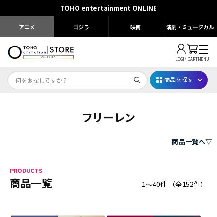
TOHO entertainment ONLINE
アニメ
ゴジラ
映画
演劇・ミュージカル
LOGIN
CART
MENU
商品を探す
フリーレン
Dr.STONE STONE FES.2026
映画ちいかわ
商品一覧へ▽
じゅじゅフェス 2026
PRODUCTS
薬屋のひとりごと 夏の園遊会2026
商品一覧
1～40件
（全
152
件）
名探偵コナン