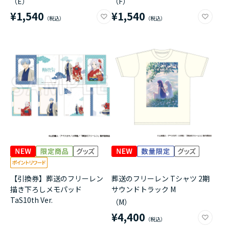
（E）
（F）
¥1,540
¥1,540
【引換券】葬送のフリーレン
葬送のフリーレン Tシャツ 2期
描き下ろしメモパッド
サウンドトラック M
TaS10th Ver.
（M）
¥4,400