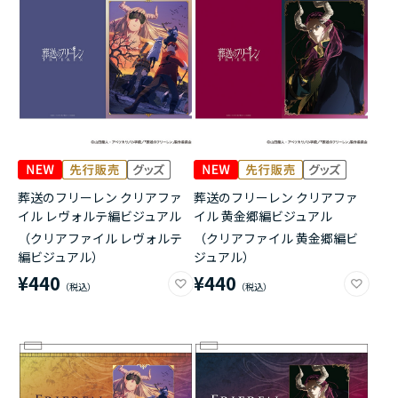
アニメ『僕のヒーローアカデミア』10周年
ハイキュー!!ジャージ＆ユニフォーム
『無職転生Ⅲ ～異世界行ったら本気だす～』
『ふつつかな悪女ではございますが ～雛宮蝶鼠と
りかえ伝～』
葬送のフリーレン クリアファ
葬送のフリーレン クリアファ
イル レヴォルテ編ビジュアル
イル 黄金郷編ビジュアル
（クリアファイル レヴォルテ
（クリアファイル 黄金郷編ビ
編ビジュアル）
ジュアル）
¥440
¥440