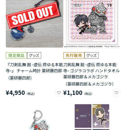
アニメ『僕のヒーローアカデミア』10周年
ハイキュー!!ジャージ＆ユニフォーム
『無職転生Ⅲ ～異世界行ったら本気だす～』
『ふつつかな悪女ではございますが ～雛宮蝶鼠と
りかえ伝～』
『刀剣乱舞 廻 -虚伝 燃ゆる本能
刀剣乱舞 廻 -虚伝 燃ゆる本能
寺-』 チャーム時計 薬研藤四郎
寺- ゴジラコラボ ハンドタオル
薬研藤四郎＆メカゴジラ
（薬研藤四郎）
（薬研藤四郎＆メカゴジラ）
¥4,950
¥1,100