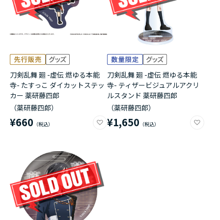
刀剣乱舞 廻 -虚伝 燃ゆる本能
刀剣乱舞 廻 -虚伝 燃ゆる本能
寺- たすっこ ダイカットステッ
寺- ティザービジュアルアクリ
カー 薬研藤四郎
ルスタンド 薬研藤四郎
（薬研藤四郎）
（薬研藤四郎）
¥660
¥1,650