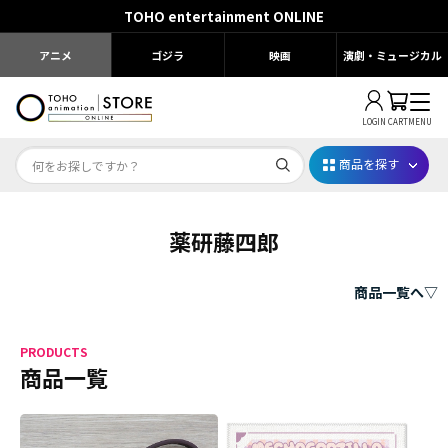
TOHO entertainment ONLINE
アニメ
ゴジラ
映画
演劇・ミュージカル
LOGIN
CART
MENU
商品を探す
薬研藤四郎
Dr.STONE STONE FES.2026
映画ちいかわ
商品一覧へ▽
じゅじゅフェス 2026
PRODUCTS
薬屋のひとりごと 夏の園遊会2026
商品一覧
名探偵コナン