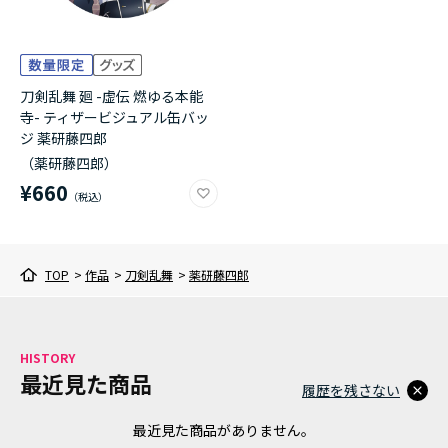
刀剣乱舞 廻 -虚伝 燃ゆる本能
寺- ティザービジュアル缶バッ
ジ 薬研藤四郎
（薬研藤四郎）
¥660
TOP
>
作品
>
刀剣乱舞
>
薬研藤四郎
HISTORY
最近見た商品
履歴を残さない
最近見た商品がありません。