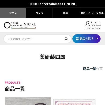
TOHO entertainment ONLINE
アニメ
ゴジラ
映画
演劇・ミュージカル
LOGIN
CART
MENU
商品を探す
薬研藤四郎
Dr.STONE STONE FES.2026
映画ちいかわ
商品一覧へ▽
じゅじゅフェス 2026
PRODUCTS
薬屋のひとりごと 夏の園遊会2026
商品一覧
名探偵コナン