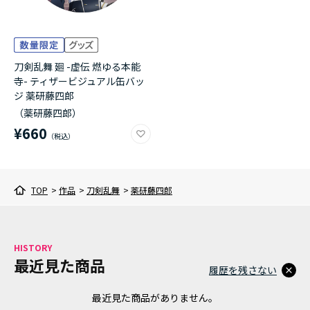
刀剣乱舞 廻 -虚伝 燃ゆる本能
寺- ティザービジュアル缶バッ
ジ 薬研藤四郎
（薬研藤四郎）
¥660
TOP
>
作品
>
刀剣乱舞
>
薬研藤四郎
HISTORY
最近見た商品
履歴を残さない
最近見た商品がありません。