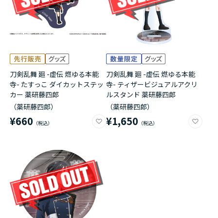
刀剣乱舞 廻 -虚伝 燃ゆる本能
刀剣乱舞 廻 -虚伝 燃ゆる本能
寺- たすっこ ダイカットステッ
寺- ティザービジュアルアクリ
カー 薬研藤四郎
ルスタンド 薬研藤四郎
（薬研藤四郎）
（薬研藤四郎）
¥660
¥1,650