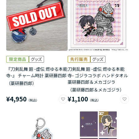
アニメ『僕のヒーローアカデミア』10周年
ハイキュー!!ジャージ＆ユニフォーム
『無職転生Ⅲ ～異世界行ったら本気だす～』
『ふつつかな悪女ではございますが ～雛宮蝶鼠と
りかえ伝～』
『刀剣乱舞 廻 -虚伝 燃ゆる本能
刀剣乱舞 廻 -虚伝 燃ゆる本能
寺-』 チャーム時計 薬研藤四郎
寺- ゴジラコラボ ハンドタオル
薬研藤四郎＆メカゴジラ
（薬研藤四郎）
（薬研藤四郎＆メカゴジラ）
¥4,950
¥1,100