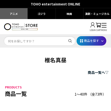
TOHO entertainment ONLINE
アニメ
ゴジラ
映画
演劇・ミュージカル
LOGIN
CART
MENU
商品を探す
椎名真昼
Dr.STONE STONE FES.2026
映画ちいかわ
商品一覧へ▽
じゅじゅフェス 2026
PRODUCTS
薬屋のひとりごと 夏の園遊会2026
商品一覧
1～40件
（全
73
件）
名探偵コナン