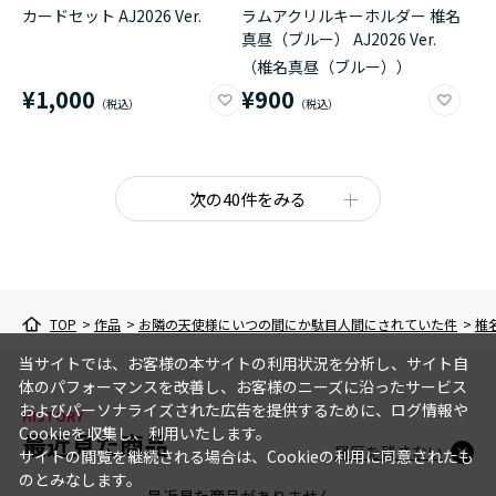
カードセット AJ2026 Ver.
ラムアクリルキーホルダー 椎名
真昼（ブルー） AJ2026 Ver.
（椎名真昼（ブルー））
¥1,000
¥900
次の40件をみる
TOP
>
作品
>
お隣の天使様にいつの間にか駄目人間にされていた件
>
椎
当サイトでは、お客様の本サイトの利用状況を分析し、サイト自
体のパフォーマンスを改善し、お客様のニーズに沿ったサービス
およびパーソナライズされた広告を提供するために、ログ情報や
HISTORY
Cookieを収集し、利用いたします。
最近見た商品
履歴を残さない
サイトの閲覧を継続される場合は、Cookieの利用に同意されたも
のとみなします。