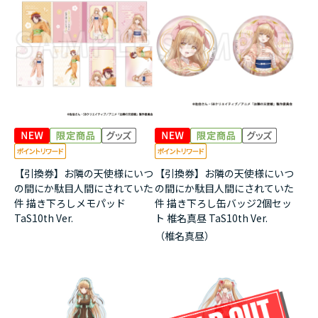
アニメ『僕のヒーローアカデミア』10周年
ハイキュー!!ジャージ＆ユニフォーム
『無職転生Ⅲ ～異世界行ったら本気だす～』
『ふつつかな悪女ではございますが ～雛宮蝶鼠と
りかえ伝～』
【引換券】お隣の天使様にいつ
【引換券】お隣の天使様にいつ
の間にか駄目人間にされていた
の間にか駄目人間にされていた
件 描き下ろしメモパッド
件 描き下ろし缶バッジ2個セッ
TaS10th Ver.
ト 椎名真昼 TaS10th Ver.
（椎名真昼）