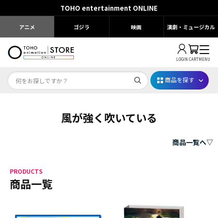
TOHO entertainment ONLINE
アニメ
ゴジラ
映画
演劇・ミュージカル
LOGIN
CART
MENU
商品を探す
風が強く吹いている
Dr.STONE STONE FES.2026
映画ちいかわ
商品一覧へ▽
じゅじゅフェス 2026
PRODUCTS
薬屋のひとりごと 夏の園遊会2026
商品一覧
名探偵コナン