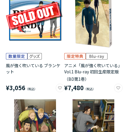
アニメ『僕のヒーローアカデミア』10周年
ハイキュー!!ジャージ＆ユニフォーム
『無職転生Ⅲ ～異世界行ったら本気だす～』
『ふつつかな悪女ではございますが ～雛宮蝶鼠と
りかえ伝～』
風が強く吹いている ブランケ
アニメ「風が強く吹いている」
ット
Vol.1 Blu-ray 初回生産限定版
（BD第1巻）
¥3,056
¥7,480