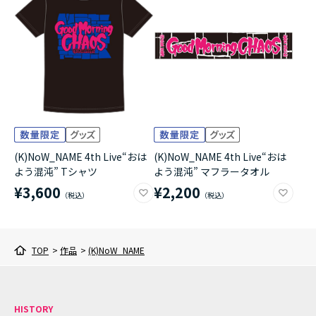
アニメ『僕のヒーローアカデミア』10周年
ハイキュー!!ジャージ＆ユニフォーム
『無職転生Ⅲ ～異世界行ったら本気だす～』
『ふつつかな悪女ではございますが ～雛宮蝶鼠と
りかえ伝～』
(K)NoW_NAME 4th Live“おは
(K)NoW_NAME 4th Live“おは
よう混沌” Tシャツ
よう混沌” マフラータオル
¥3,600
¥2,200
TOP
>
作品
>
(K)NoW_NAME
HISTORY