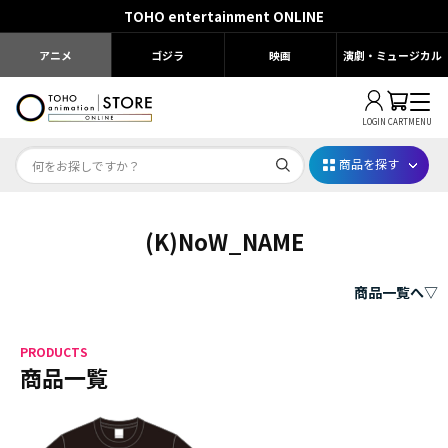
TOHO entertainment ONLINE
アニメ
ゴジラ
映画
演劇・ミュージカル
LOGIN
CART
MENU
商品を探す
(K)NoW_NAME
Dr.STONE STONE FES.2026
映画ちいかわ
商品一覧へ▽
じゅじゅフェス 2026
PRODUCTS
薬屋のひとりごと 夏の園遊会2026
商品一覧
名探偵コナン