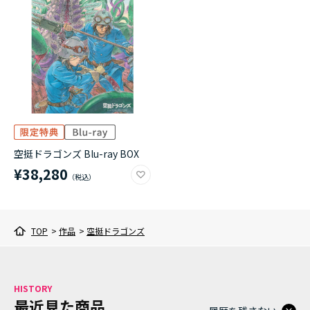
アニメ『僕のヒーローアカデミア』10周年
ハイキュー!!ジャージ＆ユニフォーム
『無職転生Ⅲ ～異世界行ったら本気だす～』
『ふつつかな悪女ではございますが ～雛宮蝶鼠と
りかえ伝～』
空挺ドラゴンズ Blu-ray BOX
¥38,280
TOP
>
作品
>
空挺ドラゴンズ
HISTORY
最近見た商品