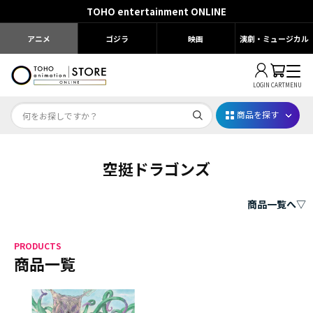
TOHO entertainment ONLINE
アニメ
ゴジラ
映画
演劇・ミュージカル
LOGIN
CART
MENU
商品を探す
空挺ドラゴンズ
Dr.STONE STONE FES.2026
映画ちいかわ
商品一覧へ▽
じゅじゅフェス 2026
PRODUCTS
薬屋のひとりごと 夏の園遊会2026
商品一覧
名探偵コナン