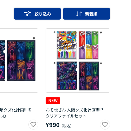
絞り込み
新着順
クズ化計画!!!!!?
おそ松さん 人類クズ化計画!!!!!?
ルＢ
クリアファイルセット
¥990