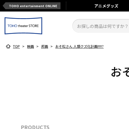
アニメ
グッズ
TOHO entertainment ONLINE
TOP
>
映画
>
邦画
>
おそ松さん 人類クズ化計画!!!!!?
おそ
PRODUCTS