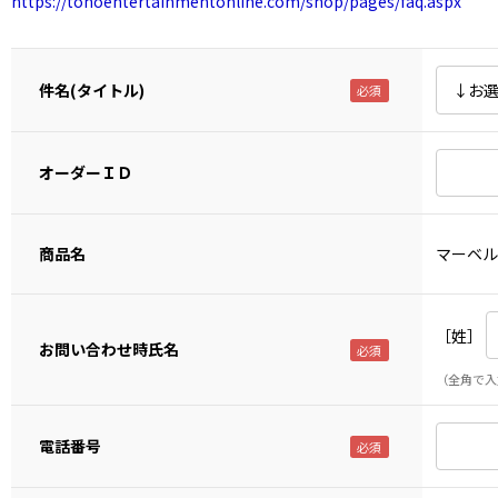
https://tohoentertainmentonline.com/shop/pages/faq.aspx
件名(タイトル)
オーダーＩＤ
商品名
マーベル
［姓］
お問い合わせ時氏名
（全角で入
電話番号