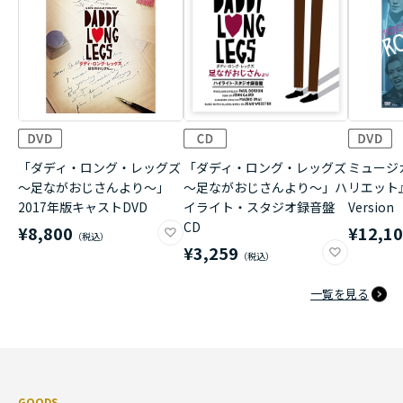
「ダディ・ロング・レッグズ
「ダディ・ロング・レッグズ
ミュージ
～足ながおじさんより～」
～足ながおじさんより～」ハ
リエット』W
2017年版キャストDVD
イライト・スタジオ録音盤
Version
CD
¥8,800
¥12,1
¥3,259
一覧を見る
GOODS