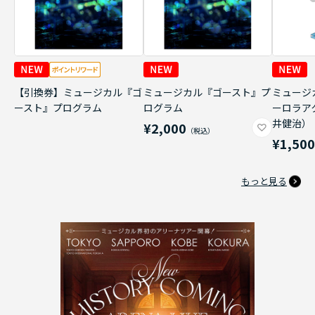
【引換券】ミュージカル『ゴ
ミュージカル『ゴースト』プ
ミュージ
ースト』プログラム
ログラム
ーロラア
井健治）
¥2,000
¥1,50
もっと見る