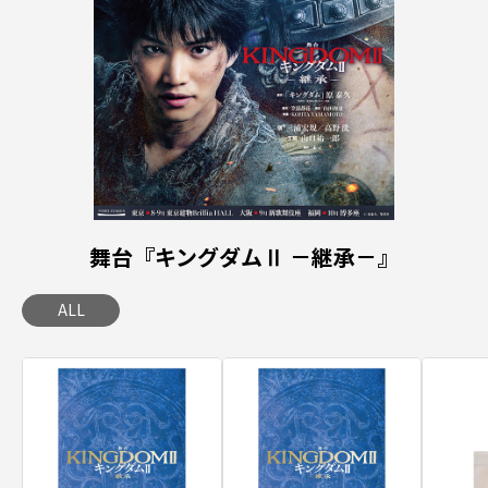
舞台『キングダムⅡ －継承－』
ALL