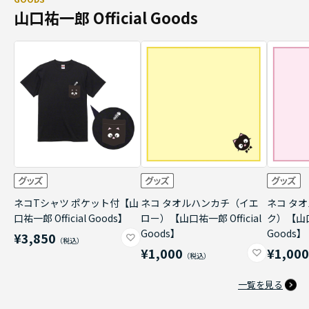
山口祐一郎 Official Goods
ネコTシャツ ポケット付【山
ネコ タオルハンカチ（イエ
ネコ タ
口祐一郎 Official Goods】
ロー）【山口祐一郎 Official
ク）【山口祐
Goods】
Goods】
¥3,850
¥1,000
¥1,00
一覧を見る