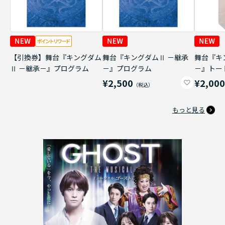
【引換券】舞台『キングダム
舞台『キングダムⅡ －継承
舞台『キ
Ⅱ －継承－』プログラム
－』プログラム
－』トー
¥2,500
¥2,00
もっと見る