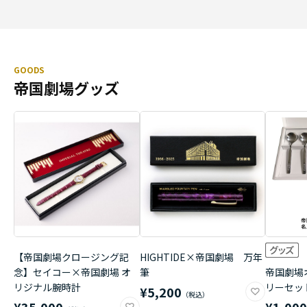
GOODS
帝国劇場グッズ
【帝国劇場クロージング記
HIGHTIDE×帝国劇場 万年
念】セイコー×帝国劇場 オ
筆
帝国劇場
リジナル腕時計
リーセッ
¥5,200
¥35,000
¥1,00