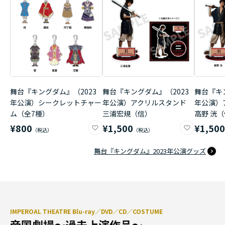
舞台『キングダム』（2023
舞台『キングダム』（2023
舞台『キ
年公演）シークレットチャー
年公演）アクリルスタンド
年公演）
ム（全7種）
三浦宏規（信）
高野 洸
¥800
¥1,500
¥1,50
舞台『キングダム』2023年公演グッズ
IMPEROAL THEATRE Blu-ray／DVD／CD／COSTUME
帝国劇場～過去上演作品～