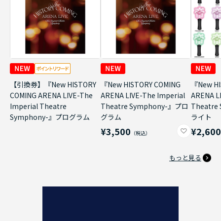
【引換券】『New HISTORY
『New HISTORY COMING
『New HI
COMING ARENA LIVE-The
ARENA LIVE-The Imperial
ARENA LI
Imperial Theatre
Theatre Symphony-』プロ
Theatr
Symphony-』プログラム
グラム
ライト
¥3,500
¥2,60
もっと見る