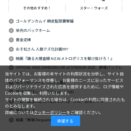
その他おすすめ！
スター・ウォーズ
ゴールデンカムイ 網走監獄襲撃編
栄光のバックホーム
黄金泥棒
おそ松さん 人類クズ化計画!!!!!?
映画『踊る大捜査線 N.E.W.メトロポリスを駆け抜けろ！』
OFFICIAL HIGE DANDISM LIVE at STADIUM 2025 劇場パンフレ
ット
当サイトでは、お客様の本サイトの利用状況を分析し、サイト自
体のパフォーマンスを改善し、お客様のニーズに沿ったサービス
NETFLIXシリーズ『ガス人間』
およびパーソナライズされた広告を提供するために、ログ情報や
学校の怪談シリーズ Blu-ray・DVD
Cookieを収集し、利用いたします。
サイトの閲覧を継続される場合は、Cookieの利用に同意されたも
『君が最後に遺した歌』Blu-ray・DVD／劇場グッズ
のとみなします。
君のクイズ
詳細については
クッキーポリシー
をご確認ください。
映画「教場 Requiem」
承諾する