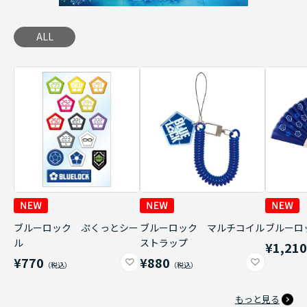
ALL
ブルーロック ぷくっとシー
ブルーロック マルチコイル
ブルーロ
ル
ストラップ
¥1,21
¥770
¥880
もっと見る