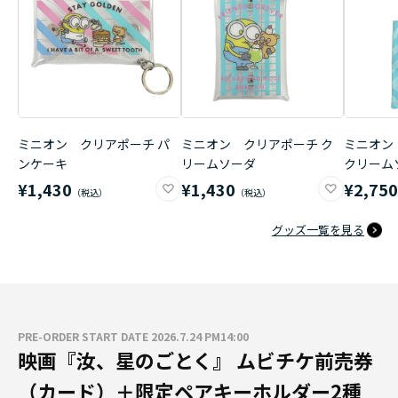
ミニオン クリアポーチ パ
ミニオン クリアポーチ ク
ミニオン
ンケーキ
リームソーダ
クリーム
¥1,430
¥1,430
¥2,75
グッズ一覧を見る
PRE-ORDER START DATE 2026.7.24 PM14:00
映画『汝、星のごとく』 ムビチケ前売券
（カード）＋限定ペアキーホルダー2種