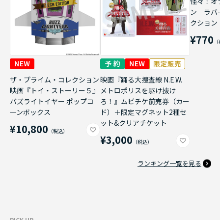
怪々！オ
ン ラバ
クション
¥770
ザ・プライム・コレクション
映画『踊る大捜査線 N.E.W.
映画『トイ・ストーリー５』
メトロポリスを駆け抜け
バズライトイヤー ポップコ
ろ！』ムビチケ前売券（カー
ーンボックス
ド）＋限定マグネット2種セ
ット&クリアチケット
¥10,800
¥3,000
ランキング一覧を見る
PICK UP