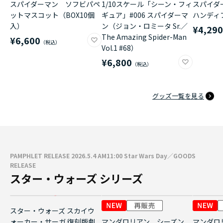
スパイダーマン ソフビパペ
1/10スケール「シーン・フィ
スパイダ
ットマスコット（BOX10個
ギュア」#006 スパイダーマ
ハンディ
入）
ン（ジョン・ロミータ Sr.／
¥4,29
The Amazing Spider-Man
¥6,600
Vol.1 #68）
¥6,800
グッズ一覧を見る
PAMPHLET RELEASE 2026.5.4 AM11:00 Star Wars Day／GOODS
RELEASE
スター・ウォーズ シリーズ
スター・ウォーズ スカイウ
ォーカー・サーガ 復刻版劇
マンダロリアン シーズン
マンダロ