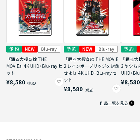
『踊る大捜査線 THE
『踊る大捜査線 THE MOVIE
『踊る大捜
MOVIE』4K UHD+Blu-ray セ
2 レインボーブリッジを封鎖
3 ヤツら
ット
せよ!』4K UHD+Blu-ray セ
UHD+Bl
ット
¥8,580
¥8,58
¥8,580
作品一覧を見る