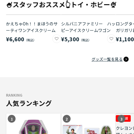
🍧スタッフおススメ👆トイ・ホビー🍨
かえちゃOh！！まほうのサ
シルバニアファミリー ハッ
ロングタイ
ーティワンアイスクリーム
ピーアイスクリームワゴン
ガリガリ
¥6,600
¥5,300
¥1,10
グッズ一覧を見る
RANKING
人気ランキング
1
2
3
クレヨン