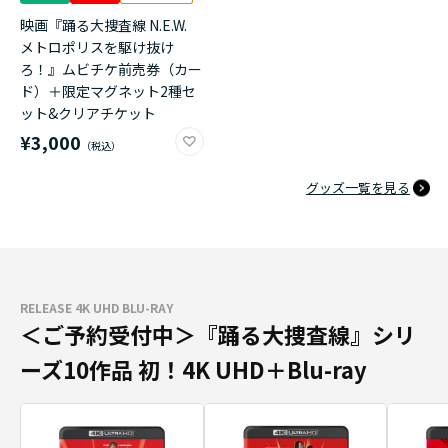
映画『踊る大捜査線 N.E.W.
メトロポリスを駆け抜け
ろ！』ムビチケ前売券（カー
ド）＋限定マグネット2種セ
ット&クリアチケット
¥3,000
グッズ一覧を見る
RELEASE 4K UHD BLU-RAY
＜ご予約受付中＞『踊る大捜査線』シリ
ーズ10作品 初！4K UHD＋Blu-ray