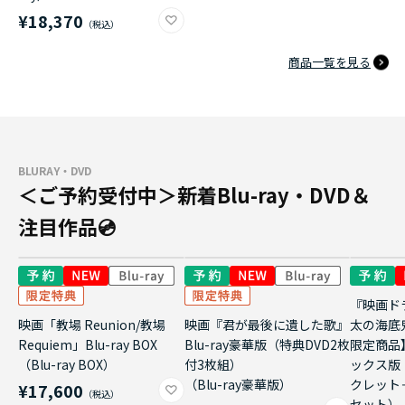
¥18,370
商品一覧を見る
BLURAY・DVD
＜ご予約受付中＞新着Blu-ray・DVD＆
注目作品💿
『映画ド
映画「教場 Reunion/教場
映画『君が最後に遺した歌』
太の海底
Requiem」Blu-ray BOX
Blu-ray豪華版（特典DVD2枚
限定商品
（Blu-ray BOX）
付3枚組）
ックス版
（Blu-ray豪華版）
クレット
¥17,600
セット）