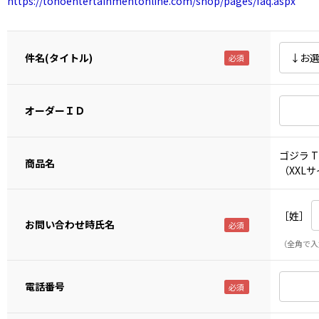
https://tohoentertainmentonline.com/shop/pages/faq.aspx
件名(タイトル)
オーダーＩＤ
ゴジラ T
商品名
（XXL
［姓］
お問い合わせ時氏名
（全角で入
電話番号