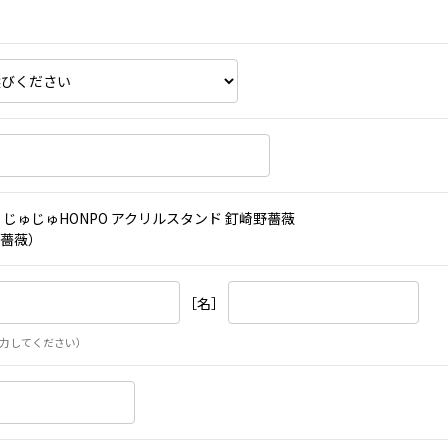
 じゅじゅHONPO アクリルスタンド 釘崎野薔薇
薔薇）
［名］
力してください）