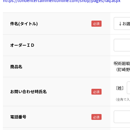
https://tohoentertainmentonline.com/shop/pages/faq.aspx
件名(タイトル)
オーダーＩＤ
呪術廻戦
商品名
（釘崎野
［姓］
お問い合わせ時氏名
（全角で入
電話番号