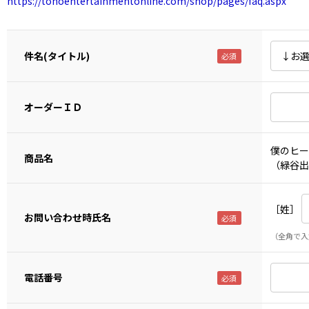
https://tohoentertainmentonline.com/shop/pages/faq.aspx
件名(タイトル)
オーダーＩＤ
僕のヒー
商品名
（緑谷出
［姓］
お問い合わせ時氏名
（全角で入
電話番号