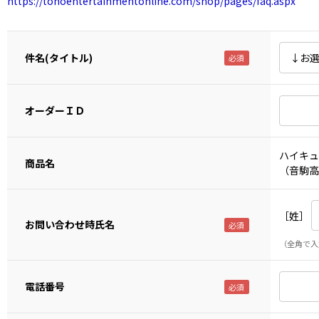
https://tohoentertainmentonline.com/shop/pages/faq.aspx
件名(タイトル)
オーダーＩＤ
ハイキュー
商品名
（音駒高
［姓］
お問い合わせ時氏名
（全角で入
電話番号