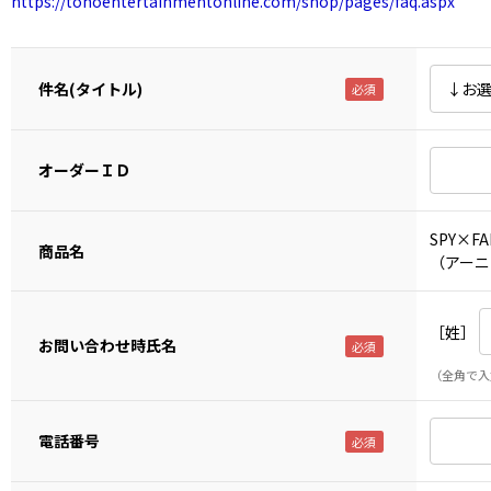
https://tohoentertainmentonline.com/shop/pages/faq.aspx
件名(タイトル)
オーダーＩＤ
SPY×
商品名
（アーニ
［姓］
お問い合わせ時氏名
（全角で入
電話番号