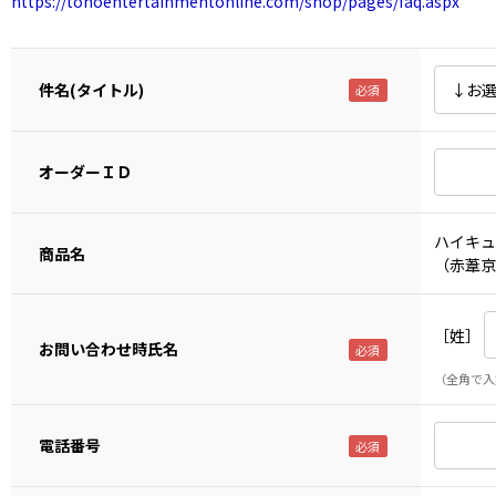
https://tohoentertainmentonline.com/shop/pages/faq.aspx
件名(タイトル)
オーダーＩＤ
ハイキュ
商品名
（赤葦京
［姓］
お問い合わせ時氏名
（全角で入
電話番号