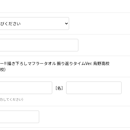
ー!! 描き下ろしマフラータオル 振り返りタイムVer. 烏野高校
校）
［名］
力してください）