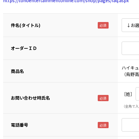
https://tohoentertainmentonline.com/shop/pages/faq.aspx
件名(タイトル)
オーダーＩＤ
ハイキュ
商品名
（烏野高
［姓］
お問い合わせ時氏名
（全角で入
電話番号