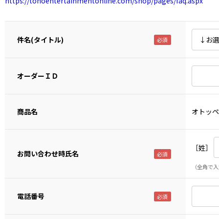
https://tohoentertainmentonline.com/shop/pages/faq.aspx
件名(タイトル)
オーダーＩＤ
商品名
オトッペ
［姓］
お問い合わせ時氏名
（全角で入
電話番号