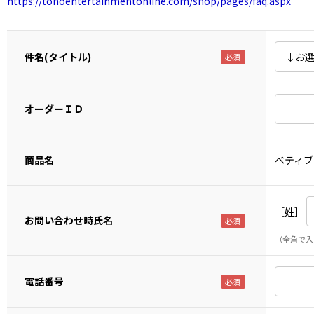
https://tohoentertainmentonline.com/shop/pages/faq.aspx
件名(タイトル)
オーダーＩＤ
商品名
ベティブー
［姓］
お問い合わせ時氏名
（全角で入
電話番号