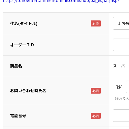
https://tohoentertainmentonline.com/shop/pages/faq.aspx
件名(タイトル)
オーダーＩＤ
商品名
スーパー
［姓］
お問い合わせ時氏名
（全角で入
電話番号