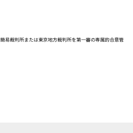
京簡易裁判所または東京地方裁判所を第一審の専属的合意管