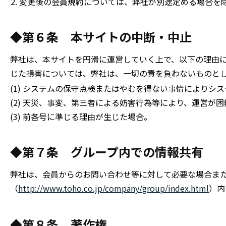
変更後の会員規約については、弊社が別途定める場合を
◆第６条 本サイトの中断・中止
弊社は、本サイトを円滑に運営していく上で、以下の理由
じた損害については、弊社は、一切の責を負わないものと
(1) システムの保守点検またはやむを得ない事情によりシ
(2) 天災、事変、第三者による妨害行為等により、運営が
(3) 前各号に準じる理由が生じた場合。
◆第７条 グループ内での情報共有
弊社は、会員からのお問い合わせ等に対して必要な場合ま
（
http://www.toho.co.jp/company/group/index.html
）内
◆第８条 著作権