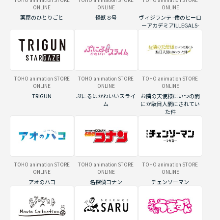
ONLINE
ONLINE
ONLINE
薬屋のひとりごと
怪獣８号
ヴィジランテ -僕のヒーロ
ーアカデミアILLEGALS-
TOHO animation STORE
TOHO animation STORE
TOHO animation STORE
ONLINE
ONLINE
ONLINE
TRIGUN
ぷにるはかわいいスライ
お隣の天使様にいつの間
ム
にか駄目人間にされてい
た件
TOHO animation STORE
TOHO animation STORE
TOHO animation STORE
ONLINE
ONLINE
ONLINE
アオのハコ
名探偵コナン
チェンソーマン