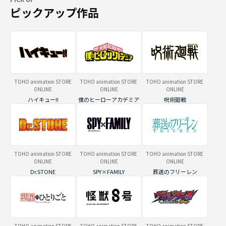
ピックアップ作品
TOHO animation STORE
TOHO animation STORE
TOHO animation STORE
ONLINE
ONLINE
ONLINE
ハイキュー!!
僕のヒーローアカデミア
呪術廻戦
TOHO animation STORE
TOHO animation STORE
TOHO animation STORE
ONLINE
ONLINE
ONLINE
Dr.STONE
SPY×FAMILY
葬送のフリーレン
TOHO animation STORE
TOHO animation STORE
TOHO animation STORE