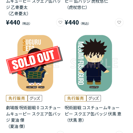
ムキューピー スクエア缶バッ
ピー 缶バッジ 虎杖悠仁
ジ 乙骨憂太
（虎杖悠仁）
（乙骨憂太）
¥440
¥440
劇場版 呪術廻戦 0 コスチュー
呪術廻戦 コスチュームキュー
ムキューピー スクエア缶バッ
ピー スクエア缶バッジ 伏黒 恵
ジ 夏油 傑
（伏黒 恵）
（夏油 傑）