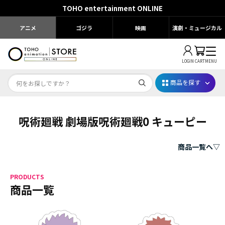
TOHO entertainment ONLINE
アニメ
ゴジラ
映画
演劇・ミュージカル
LOGIN
CART
MENU
商品を探す
呪術廻戦 劇場版呪術廻戦0 キューピー
Dr.STONE STONE FES.2026
映画ちいかわ
商品一覧へ▽
じゅじゅフェス 2026
PRODUCTS
薬屋のひとりごと 夏の園遊会2026
商品一覧
名探偵コナン