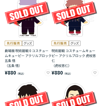
アニメ『僕のヒーローアカデミア』10周年
ハイキュー!!ジャージ＆ユニフォーム
『無職転生Ⅲ ～異世界行ったら本気だす～』
『ふつつかな悪女ではございますが ～雛宮蝶鼠と
りかえ伝～』
劇場版 呪術廻戦 0 コスチュー
呪術廻戦 コスチュームキュー
ムキューピー アクリルブロック
ピー アクリルブロック 虎杖悠
五条 悟
仁
（五条 悟）
（虎杖悠仁）
¥880
¥880