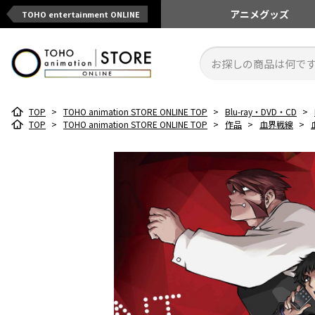
アニメ
グッズ
TOHO entertainment ONLINE
TOP
>
TOHO animation STORE ONLINE TOP
>
Blu-ray・DVD・CD
>
TOP
>
TOHO animation STORE ONLINE TOP
>
作品
>
血界戦線
>