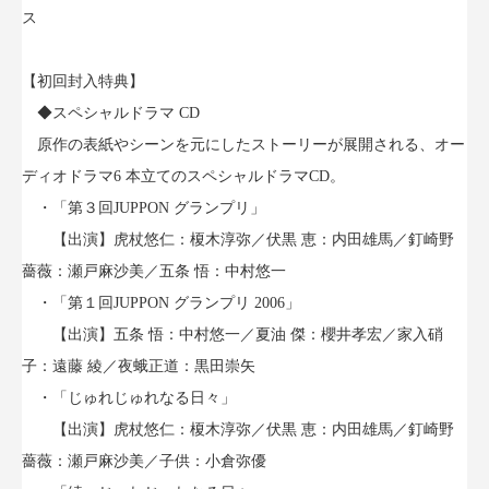
ス
【初回封入特典】
◆スペシャルドラマ CD
原作の表紙やシーンを元にしたストーリーが展開される、オー
ディオドラマ6 本立てのスペシャルドラマCD。
・「第３回JUPPON グランプリ」
【出演】虎杖悠仁：榎木淳弥／伏黒 恵：内田雄馬／釘崎野
薔薇：瀬戸麻沙美／五条 悟：中村悠一
・「第１回JUPPON グランプリ 2006」
【出演】五条 悟：中村悠一／夏油 傑：櫻井孝宏／家入硝
子：遠藤 綾／夜蛾正道：黒田崇矢
・「じゅれじゅれなる日々」
【出演】虎杖悠仁：榎木淳弥／伏黒 恵：内田雄馬／釘崎野
薔薇：瀬戸麻沙美／子供：小倉弥優