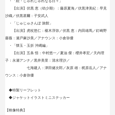
・「続・じゅれじゅれなる日々」
【出演】伏黒 恵（幼少期）：藤原夏海／伏黒津美紀：早見
沙織／伏黒甚爾：子安武人
・「じゅじゅさんぽ 旅館」
【出演】虎杖悠仁：榎木淳弥／伏黒 恵：内田雄馬／釘崎野
薔薇：瀬戸麻沙美／アナウンス：小倉弥優
・「懐玉・玉折 沖縄編」
【出演】五条 悟：中村悠一／夏油 傑：櫻井孝宏／天内理
子：永瀬アンナ／黒井美里：清水理沙／
七海建人：津田健次郎／灰原 雄：梶原岳人／アナ
ウンス：小倉弥優
◆特製リーフレット
◆ジャケットイラストミニステッカー
【映像特典】