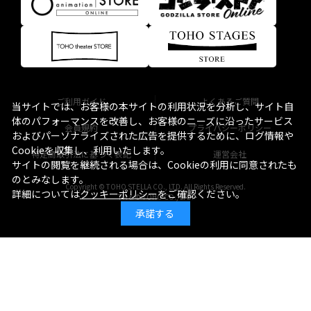
ご利用ガイド
よくあるご質問
当サイトでは、お客様の本サイトの利用状況を分析し、サイト自
体のパフォーマンスを改善し、お客様のニーズに沿ったサービス
会員規約
プライバシーポリシー
およびパーソナライズされた広告を提供するために、ログ情報や
Cookieを収集し、利用いたします。
特定商取引法に基づく表記
運営会社
サイトの閲覧を継続される場合は、Cookieの利用に同意されたも
のとみなします。
Copyright © TOHO STELLA CO., LTD. All Rights Reserved.
詳細については
クッキーポリシー
をご確認ください。
TM & © TOHO CO., LTD.
承諾する