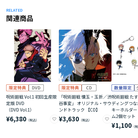
RELATED
関連商品
呪術廻戦 Vol.1 初回生産限
「呪術廻戦 懐玉・玉折／渋
呪術廻戦 たす
定版 DVD
谷事変」 オリジナル・サウ
ディングつな
（DVD Vol.1）
ンドトラック 【CD】
キーホルダー 
ム2個セット
¥6,380
¥3,630
¥1,100