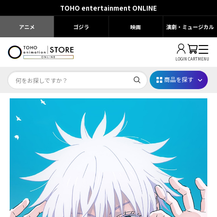
TOHO entertainment ONLINE
アニメ
ゴジラ
映画
演劇・ミュージカル
LOGIN
CART
MENU
商品を探す
Dr.STONE STONE FES.2026
映画ちいかわ
じゅじゅフェス 2026
薬屋のひとりごと 夏の園遊会2026
名探偵コナン