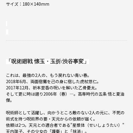
サイズ：180×140mm
「呪術廻戦 懐玉・玉折/渋谷事変」
これは、最強の2人の、もう戻れない青い春。
2018年6月、両面宿儺を己の身に宿した虎杖悠仁。
2017年12月、祈本里香の呪いを解いた乙骨憂太。
そして更に時は遡り2006年（春）—。高専時代の五条 悟と夏油
傑。
呪術師として活躍し、向かうところ敵のない2人の元に、不死の
術式を持つ呪術界の要・天元からの依頼が届く。
依頼は2つ。天元との適合者である"星漿体（せいしょうたい）"
天内理子、その少女の「護衛」と「抹消」。