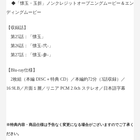
◆「懐玉・玉折」ノンクレジットオープニングムービー＆エン
ディングムービー
【収録話】
第25話：「懐玉」
第26話：「懐玉-弐-」
第27話：「懐玉-参-」
【Blu-ray仕様】
2枚組（本編 DISC＋特典 CD）／本編約72分（3話収録）／
16:9LB／片面１層／リニア PCM 2.0ch ステレオ／日本語字幕
※特典内容・商品仕様は予告なく変更になる場合がございますのでご了承く
ださい。