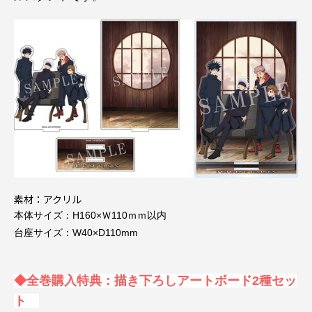
素材：アクリル
本体サイズ：H160×Ｗ110ｍｍ以内
台座サイズ：W40×D110mm
◆全巻購入特典：描き下ろしアートボード2種セッ
ト