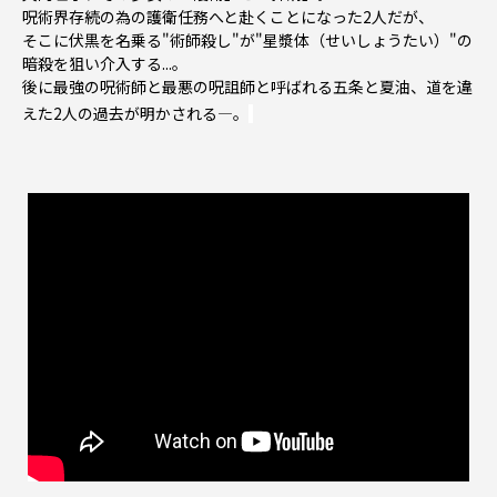
呪術界存続の為の護衛任務へと赴くことになった2人だが、
そこに伏黒を名乗る"術師殺し"が"星漿体（せいしょうたい）"の
暗殺を狙い介入する...。
後に最強の呪術師と最悪の呪詛師と呼ばれる五条と夏油、道を違
えた2人の過去が明かされる―。