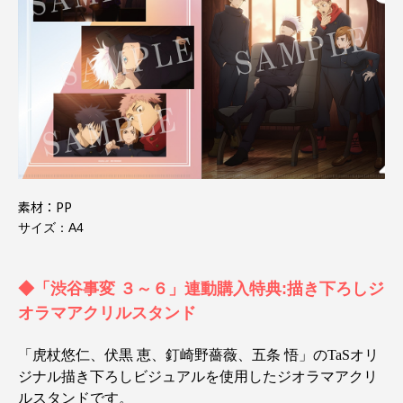
素材：PP
サイズ：A4
◆「渋谷事変 ３～６」連動購入特典:描き下ろしジ
オラマアクリルスタンド
「
虎杖悠仁、伏黒 恵、釘崎野薔薇、五条 悟
」のTaSオリ
ジナル描き下ろしビジュアルを使用したジオラマアクリ
ルスタンドです。