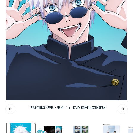
アニメ『僕のヒーローアカデミア』10周年
ハイキュー!!ジャージ＆ユニフォーム
『無職転生Ⅲ ～異世界行ったら本気だす～』
『ふつつかな悪女ではございますが ～雛宮蝶鼠と
りかえ伝～』
「呪術廻戦 懐玉・玉折 １」 DVD 初回生産限定版